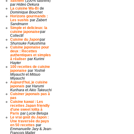
Sashimi
(100% sashimi)
par
Hideo Dekura
La cuisine Wa-Bi
de
Dominique Bouchet
Horizons gourmands :
Les sushis
par
Zabert
Sandmann
Simple et delicieux: la
cuisine japonaise
par
Collectif
Cuisine du Japon
par
Shunsuke Fukushima
Cuisine japonaise pour
deux : Recettes
authentiques et simples
à réaliser
par
Kurimi
Hayter
100 recettes de cuisine
japonaise
par
Yoshié
Miyauchi
et
Mitsuo
Miyauchi
Aujourd'hui, je cuisine
japonais
par
Harumi
Kurihara
et
Akio Takeuchi
Cuisiner japonais pas à
pas
Cuisine kawaï : Les
recettes Japan friendly
d'une sweet lolita à
Paris
par
Lucie Beluga
Le vrai goût du Japon :
Une traversée du pays
en 50 recettes
par
Emmanuelle Jary
&
Jean-
François Mallet