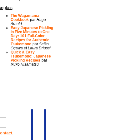
Anglais
The Wagamama
Cookbook
par
Hugo
Arnold
Easy Japanese Pickling
in Five Minutes to One
Day: 101 Full-Color
Recipes for Authentic
Tsukemono
par
Seiko
Ogawa
et
Laura Driussi
Quick & Easy
Tsukemono: Japanese
Pickling Recipes
par
Ikuko Hisamatsu
ontact
.