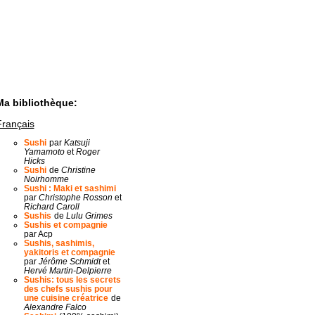
Ma bibliothèque:
Français
Sushi
par
Katsuji
Yamamoto
et
Roger
Hicks
Sushi
de
Christine
Noirhomme
Sushi : Maki et sashimi
par
Christophe Rosson
et
Richard Caroll
Sushis
de
Lulu Grimes
Sushis et compagnie
par Acp
Sushis, sashimis,
yakitoris et compagnie
par
Jérôme Schmidt
et
Hervé Martin-Delpierre
Sushis: tous les secrets
des chefs sushis pour
une cuisine créatrice
de
Alexandre Falco