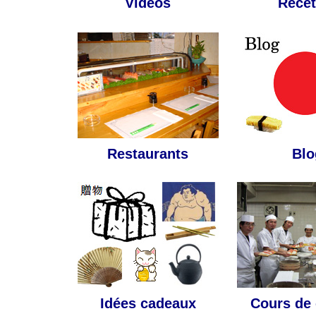
Vidéos
Recet
Restaurants
Blo
Idées cadeaux
Cours de 