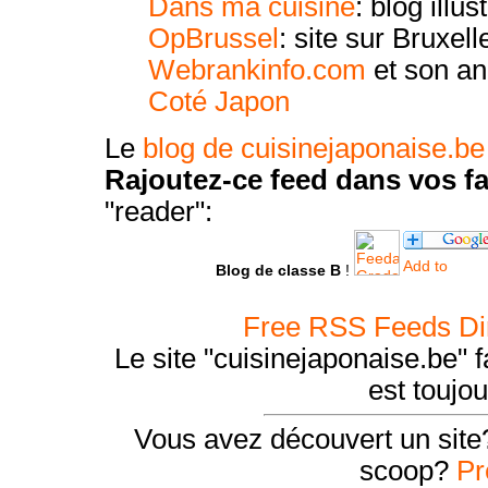
Dans ma cuisine
: blog illu
OpBrussel
: site sur Bruxell
Webrankinfo.com
et son an
Coté Japon
Le
blog de cuisinejaponaise.b
Rajoutez-ce feed dans vos fa
"reader":
Blog de classe B
!
Free RSS Feeds Di
Le site "cuisinejaponaise.be" 
est toujou
Vous avez découvert un site
scoop?
Pr