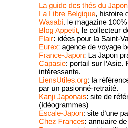
La guide des thés du Japon
La Libre Belgique
, histoire
Wasabi
, le magazine 100% 
Blog Appetit
, le collecteur 
Flair
: idées pour la Saint-Va
Eurex
: agence de voyage be
France-Japon
: La Japon pr
Capasie
: portail sur l'Asie
intéressante.
LiensUtiles.org
: la référenc
par un pasionné-retraité.
Kanji Japonais
: site de réf
(idéogrammes)
Escale-Japon
: site d'une 
Chez Frances
: annuaire de