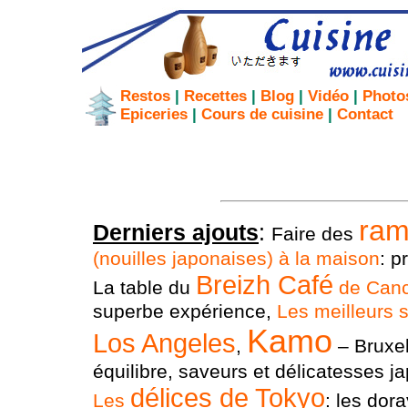
Restos
|
Recettes
|
Blog
|
Vidéo
|
Photo
Epiceries
|
Cours de cuisine
|
Contact
ra
Derniers ajouts
:
Faire des
(nouilles japonaises) à la maison
: p
Breizh Café
La table du
de Canc
superbe expérience,
Les meilleurs 
Kamo
Los Angeles
,
– Bruxel
équilibre, saveurs et délicatesses j
délices de Tokyo
Les
: les dora