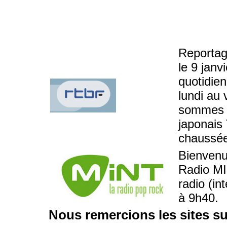
Reportag
le 9 janv
quotidie
lundi au
sommes a
japonais
chaussée
Bienvenu
Radio MIN
radio (in
à 9h40.
Nous remercions les sites su